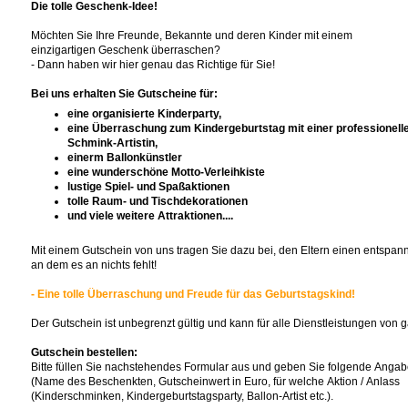
Die tolle Geschenk-Idee!
Möchten Sie Ihre Freunde, Bekannte und deren Kinder mit einem
einzigartigen Geschenk überraschen?
- Dann haben wir hier genau das Richtige für Sie!
Bei uns erhalten Sie Gutscheine für:
eine organisierte Kinderparty,
eine Überraschung zum Kindergeburtstag mit einer professionell
Schmink-Artistin,
einerm Ballonkünstler
eine wunderschöne Motto-Verleihkiste
lustige Spiel- und Spaßaktionen
tolle Raum- und Tischdekorationen
und viele weitere Attraktionen....
Mit einem Gutschein von uns tragen Sie dazu bei, den Eltern einen entspan
an dem es an nichts fehlt!
- Eine tolle Überraschung und Freude für das Geburtstagskind!
Der Gutschein ist unbegrenzt gültig und kann für alle Dienstleistungen von 
Gutschein bestellen:
Bitte füllen Sie nachstehendes Formular aus und geben Sie folgende Angab
(Name des Beschenkten, Gutscheinwert in Euro, für welche Aktion / Anlass
(Kinderschminken, Kindergeburtstagsparty, Ballon-Artist etc.).