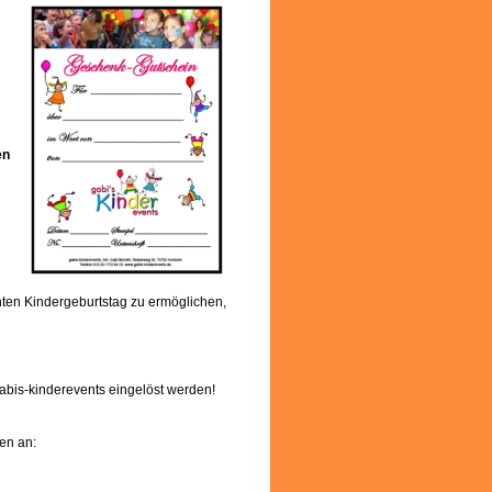
en
nten Kindergeburtstag zu ermöglichen,
gabis-kinderevents eingelöst werden!
en an: