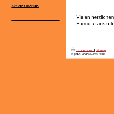
Aktuelles über uns
Vielen herzliche
Formular auszufü
Druckversion
|
Sitemap
© gabis-kinderevents 2010