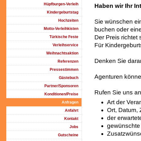
Hüpfburgen-Verleih
Haben wir Ihr I
Kindergeburtstag
Hochzeiten
Sie wünschen ein 
buchen oder eine
Motto-Verleihkisten
Der Preis richte
Türkische Feste
Für Kindergeburt
Verleihservice
Weihnachtsaktion
Denken Sie daran:
Referenzen
Pressestimmen
Agenturen können
Gästebuch
Partner/Sponsoren
Rufen Sie uns an
Konditionen/Preise
Art der Vera
Anfragen
Ort, Datum,
Anfahrt
der erwarte
Kontakt
gewünschte 
Jobs
Zusatzwüns
Gutscheine